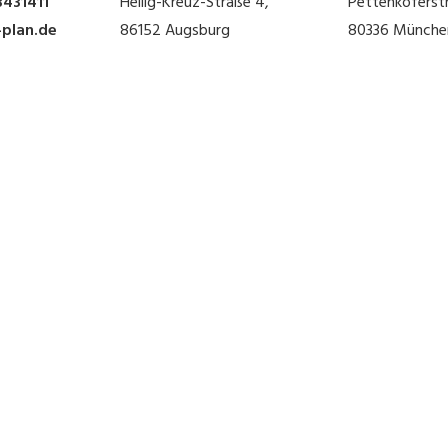
3431411
Heilig-Kreuz-Straße 4,
Pettenkoferstr
-plan.de
86152 Augsburg
80336 Münche